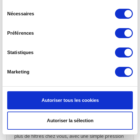
une efficacité plus élevée et capturent donc plus de
Sélection
saletés que prescrit par la norme. Vous êtes donc
Nécessaires
du
assuré de filtres de haute qualité à un prix
consentement
compétitif. Pour tout savoir sur
les classes et les
normes de filtrage
.
Préférences
Manuel DOMUS HRXE-HERA
Statistiques
Vous avez perdu
le manuel
du DOMUS HRXE-HERA
Vous pouvez télécharger le manuel de ventilation
mécanique avec récupération de chaleur DOMUS
Marketing
HRXE-HERA
.
Service de rappel
Autoriser tous les cookies
Nous allons vous envoyer un courriel de rappel
tous les six mois. Pour vous le moment pour
vérifier vos filtres DOMUS HRXE-HERA VMC et de
Autoriser la sélection
les remplacer si nécessaire. Ce courriel mentionne
également la dernière commande. Si vous n’avez
plus de filtres chez vous, avec une simple pression