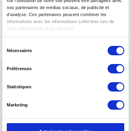
sur l'utilisation de notre site peuvent être partagées avec
nos partenaires de médias sociaux, de publicité et
d'analyse. Ces partenaires peuvent combiner les
informations avec les informations collectées lors de
votre utilisation de leurs services.
DN160 abluft filter
/
DN160 conische filters
/
DN160 filterset
/
DN160 kegel filter satz
/
Sélection
Nécessaires
Filters voor luchtkanalen G3
du
consentement
Préférences
Statistiques
Marketing
Catégories