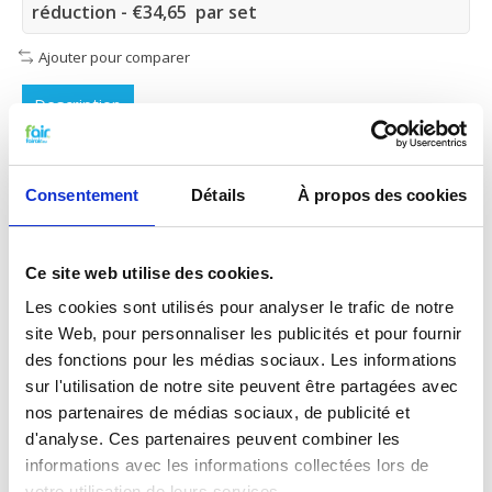
réduction - €34,65 par set
Ajouter pour comparer
Description
Filtre à poches
Consentement
Détails
À propos des cookies
synthétique –
592x287x500 mm – 3
Ce site web utilise des cookies.
ou 4 poches
Les cookies sont utilisés pour analyser le trafic de notre
site Web, pour personnaliser les publicités et pour fournir
Ce
filtre à poches synthétique
au format
des fonctions pour les médias sociaux. Les informations
592x287x500mm
avec
6 ou 8 poches
est conçu
sur l'utilisation de notre site peuvent être partagées avec
pour une
filtration fiable des particules fines
dans les CTA et systèmes HVAC professionnels.
nos partenaires de médias sociaux, de publicité et
d'analyse. Ces partenaires peuvent combiner les
Le
média filtrant synthétique et stable
assure un
informations avec les informations collectées lors de
débit d’air constant ainsi qu’une bonne capacité de
votre utilisation de leurs services.