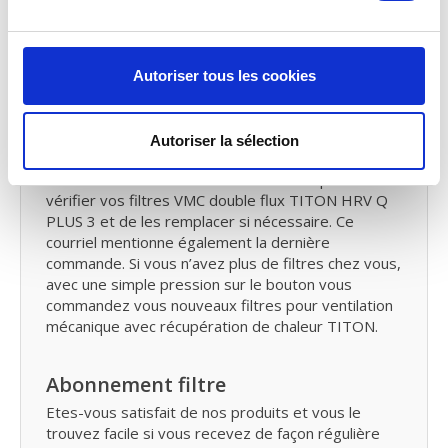
Manuel TITON HRV Q PLUS 35
Vous avez perdu
le manuel
du TITON HRV Q PLUS
3 Vous pouvez télécharger le manuel d’installation
Système VMC Double flux.
Autoriser tous les cookies
Service de rappel
Autoriser la sélection
Nous allons vous envoyer un courriel de rappel
tous les six mois. Pour vous le moment pour
vérifier vos filtres VMC double flux TITON HRV Q
PLUS 3 et de les remplacer si nécessaire. Ce
courriel mentionne également la dernière
commande. Si vous n’avez plus de filtres chez vous,
avec une simple pression sur le bouton vous
commandez vous nouveaux filtres pour ventilation
mécanique avec récupération de chaleur TITON.
Abonnement filtre
Etes-vous satisfait de nos produits et vous le
trouvez facile si vous recevez de façon régulière