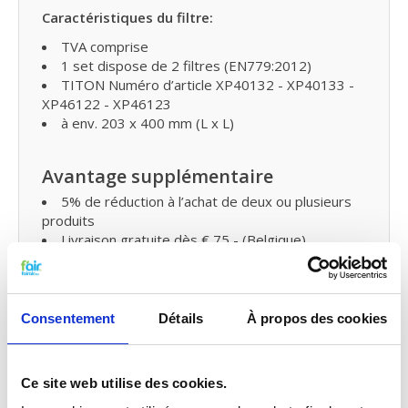
C
aractéristiques du filtre:
TVA comprise
1 set dispose de 2 filtres (EN779:2012)
TITON Numéro d’article XP40132 - XP40133 -
XP46122 - XP46123
à env. 203 x 400 mm (L x L)
Avantage supplémentaire
5% de réduction à l’achat de deux ou plusieurs
produits
Livraison gratuite dès € 75,- (Belgique)
Livraison gratuite dès € 125,- (France)
Remplacer les filtres pour
Consentement
Détails
À propos des cookies
ventilation mécanique controlee
(VMC) double flux et petit entretien
Vous pouvez facilement remplacer et remettre les
Ce site web utilise des cookies.
filtres VMC de fairair pour TITON HRV Q PLUS 3