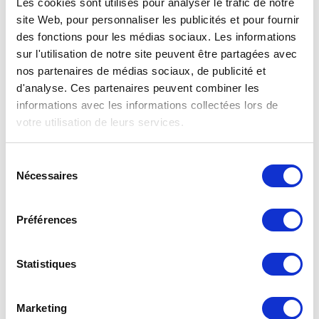
Les cookies sont utilisés pour analyser le trafic de notre
vous-même dans votre ventilation mécanique avec
site Web, pour personnaliser les publicités et pour fournir
récupération de chaleur. Consultez
des fonctions pour les médias sociaux. Les informations
notre manuel
pour remplacer votre filtre pour
ventilation mécanique avec récupération de chaleur.
sur l'utilisation de notre site peuvent être partagées avec
Vous pouvez également faire un
petit entretien
nos partenaires de médias sociaux, de publicité et
vous-même
en traitant votre système
de
d'analyse. Ces partenaires peuvent combiner les
probiotiques
entre temps.
informations avec les informations collectées lors de
votre utilisation de leurs services.
Qualité G4 pour le prix G3
Les filtres G3 f’air ont une capture de 92%. La
Sélection
capture des filtres G3, selon les normes prescrites
Nécessaires
du
EN779 doivent être entre 80% et 90%. Cela
consentement
signifie concrètement que les filtres G3 f’air ont
une efficacité plus élevée et capturent donc plus de
Préférences
saletés que prescrit par la norme. Vous êtes donc
assuré de filtres de haute qualité à un prix
compétitif. Pour tout savoir sur
les classes et les
Statistiques
normes de filtrage
.
Marketing