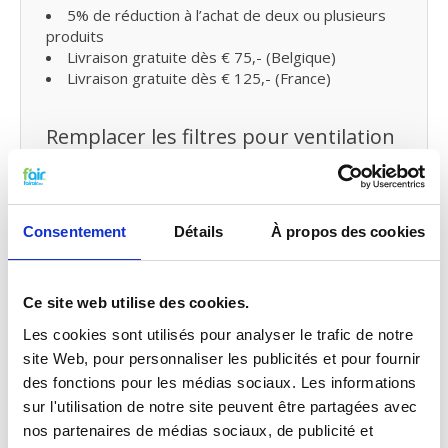
5% de réduction à l’achat de deux ou plusieurs
produits
Livraison gratuite dès € 75,- (Belgique)
Livraison gratuite dès € 125,- (France)
Remplacer les filtres pour ventilation
mécanique controlee (VMC) double
flux et petit entretien
Vous pouvez facilement remplacer et remettre les
Consentement
Détails
À propos des cookies
filtres VMC de fairair pour Itho Daalderop HRU-2
HRU-3 vous-même dans votre ventilation
mécanique avec récupération de chaleur.
Consultez
notre manuel
pour remplacer votre filtre
Ce site web utilise des cookies.
pour ventilation mécanique avec récupération de
Les cookies sont utilisés pour analyser le trafic de notre
chaleur. Vous pouvez également faire
un
petit entretien vous-même
en traitant votre
site Web, pour personnaliser les publicités et pour fournir
système
de probiotiques
entre temps.
des fonctions pour les médias sociaux. Les informations
sur l'utilisation de notre site peuvent être partagées avec
nos partenaires de médias sociaux, de publicité et
Qualité G4 pour le prix G3