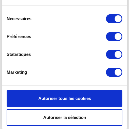
une efficacité plus élevée et capturent donc plus de
saletés que prescrit par la norme. Vous êtes donc
Sélection
assuré de filtres de haute qualité à un prix
Nécessaires
du
compétitif. Pour tout savoir sur
les classes et les
consentement
normes de filtrage
.
Préférences
Manuel LEMMENS HR GLOBAL 800
Vous avez perdu
le manuel
du LEMMENS HR
Statistiques
GLOBAL 800 Vous pouvez télécharger le manuel
de ventilation mécanique avec récupération de
chaleur Lemmens HR Global 800
Marketing
Service de rappel
Nous allons vous envoyer un courriel de rappel
Autoriser tous les cookies
tous les six mois. Pour vous le moment pour
vérifier vos filtres Lemmens HR GLOBAL 800 VMC
et de les remplacer si nécessaire. Ce courriel
Autoriser la sélection
mentionne également la dernière commande. Si
vous n’avez plus de filtres chez vous, avec une