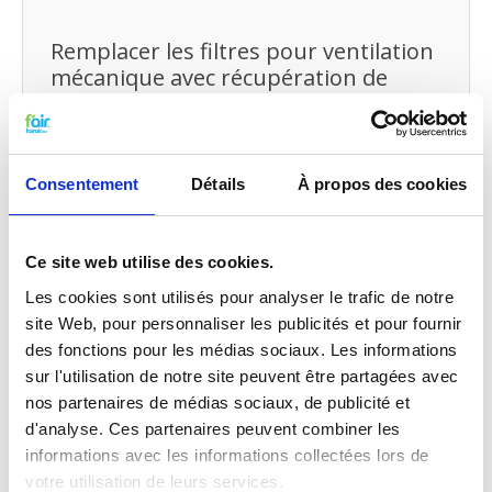
Remplacer les filtres pour ventilation
mécanique avec récupération de
chaleur et petit entretien
Vous pouvez facilement remplacer et remettre les
filtres VMC de fairair Lemmens HR Global 800
vous-même dans votre ventilation mécanique avec
Consentement
Détails
À propos des cookies
récupération de chaleur.
Consultez
notre manuel
pour remplacer votre filtre
pour ventilation mécanique avec récupération de
Ce site web utilise des cookies.
chaleur. Vous pouvez également faire
un
petit entretien vous-même
en traitant votre
Les cookies sont utilisés pour analyser le trafic de notre
système
de probiotiques
entre temps.
site Web, pour personnaliser les publicités et pour fournir
des fonctions pour les médias sociaux. Les informations
sur l'utilisation de notre site peuvent être partagées avec
Qualité G4 pour le prix G3
nos partenaires de médias sociaux, de publicité et
Les filtres G3 f’air ont une capture de 92%. La
d'analyse. Ces partenaires peuvent combiner les
capture des filtres G3, selon les normes prescrites
informations avec les informations collectées lors de
EN779 doivent être entre 80% et 90%. Cela
signifie concrètement que les filtres G3 f’air ont
votre utilisation de leurs services.