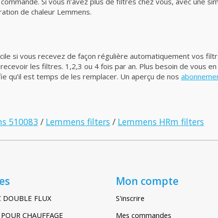
e commande. Si vous n’avez plus de filtres chez vous, avec une 
ération de chaleur Lemmens.
acile si vous recevez de façon régulière automatiquement vos filt
evoir les filtres. 1,2,3 ou 4 fois par an. Plus besoin de vous en
ie qu’il est temps de les remplacer. Un aperçu de nos
abonnement
s 510083
/
Lemmens filters
/
Lemmens HRm filters
es
Mon compte
C DOUBLE FLUX
S'inscrire
IR POUR CHAUFFAGE
Mes commandes