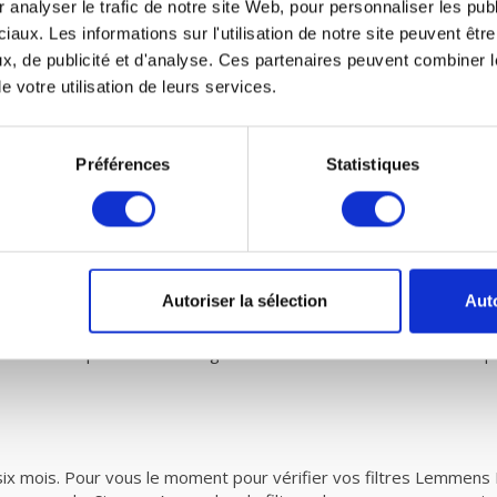
 analyser le trafic de notre site Web, pour personnaliser les publ
canique avec récupération de chaleur et petit e
iaux. Les informations sur l'utilisation de notre site peuvent êt
res VMC de fairair Lemmens HR Mural 600/800 vous-même dans vot
x, de publicité et d'analyse. Ces partenaires peuvent combiner l
 ventilation mécanique avec récupération de chaleur. Vous pouve
e votre utilisation de leurs services.
Préférences
Statistiques
des filtres G3, selon les normes prescrites EN779 doivent être e
nt donc plus de saletés que prescrit par la norme. Vous êtes donc a
e
.
Autoriser la sélection
Auto
0 Vous pouvez télécharger le manuel de ventilation mécaniq
 six mois. Pour vous le moment pour vérifier vos filtres Lemmen