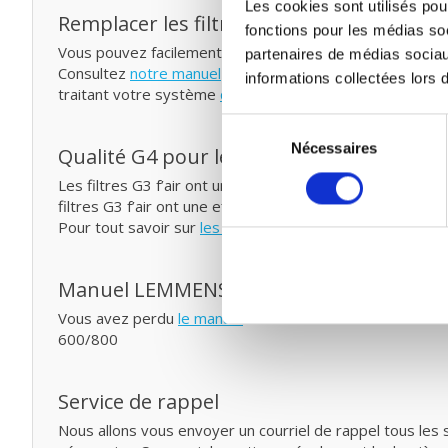
Les cookies sont utilisés pour
Remplacer les filtres pour ventilation mé
fonctions pour les médias soc
Vous pouvez facilement remplacer et remettre les filt
partenaires de médias sociau
Consultez
notre manuel
pour remplacer votre filtre pour
informations collectées lors d
traitant votre système
de probiotiques
entre temps.
Sélection
Nécessaires
du
Qualité G4 pour le prix G3
consentement
Les filtres G3 f’air ont une capture de 92%. La capture 
filtres G3 f’air ont une efficacité plus élevée et capture
Pour tout savoir sur
les classes et les normes de filtrag
Manuel LEMMENS HR MURAL 600/800
Vous avez perdu
le manuel
du LEMMENS HR MURAL 600/80
600/800
Service de rappel
Nous allons vous envoyer un courriel de rappel tous les