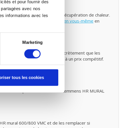
icités et pour fournir des
ntretien
re partagées avec nos
re ventilation mécanique avec récupération de chaleur.
es informations avec les
z également faire un
petit entretien vous-même
en
Marketing
ntre 80% et 90%. Cela signifie concrètement que les
ssuré de filtres de haute qualité à un prix compétitif.
riser tous les cookies
ue avec récupération de chaleur Lemmens HR MURAL
s HR mural 600/800 VMC et de les remplacer si