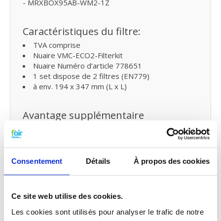
- MRXBOX95AB-WM2-1Z
Caractéristiques du filtre:
TVA comprise
Nuaire VMC-ECO2-Filterkit
Nuaire Numéro d’article 778651
1 set dispose de 2 filtres (EN779)
à env. 194 x 347 mm (L x L)
Avantage supplémentaire
5% de réduction à l’achat de deux ou plusieurs
produits
Livraison gratuite dès € 75,- (Belgique)
Livraison gratuite dès € 125,- (France)
Consentement
Détails
À propos des cookies
Remplacer les filtres pour ventilation
Ce site web utilise des cookies.
mécanique avec récupération de
chaleur et petit entretien
Les cookies sont utilisés pour analyser le trafic de notre