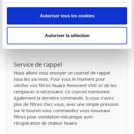
Manuel NUAIRE MRXBOX-ECO2 &
Autoriser tous les cookies
MRXBOXAB-ECO2
Vous avez perdu
le manuel
du Nuaire Renovent
Vous pouvez télécharger le manuel de ventilation
Autoriser la sélection
mécanique avec récupération de chaleur Nuaire
MRXBOX-ECO2 & MRXBOXAB-ECO2
.
Service de rappel
Nous allons vous envoyer un courriel de rappel
tous les six mois. Pour vous le moment pour
vérifier vos filtres Nuaire Renovent VMC et de les
remplacer si nécessaire. Ce courriel mentionne
également la dernière commande. Si vous n’avez
plus de filtres chez vous, avec une simple pression
sur le bouton vous commandez vous nouveaux
filtres pour ventilation mécanique avec
récupération de chaleur Nuaire.