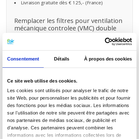
Livraison gratuite dès € 125,- (France)
Remplacer les filtres pour ventilation
mécanique controlee (VMC) double
flux et petit entretien
Vous pouvez facilement remplacer et remettre les
filtres VMC de fairair pour RENSON ENDURA
DELTA 330 vous-même dans votre ventilation
Consentement
Détails
À propos des cookies
mécanique avec récupération de chaleur. Consultez
notre manuel
pour remplacer votre filtre pour
ventilation mécanique avec récupération de chaleur.
Ce site web utilise des cookies.
Vous pouvez également faire un
petit entretien
vous-même
en traitant votre système
de
Les cookies sont utilisés pour analyser le trafic de notre
probiotiques
entre temps.
site Web, pour personnaliser les publicités et pour fournir
des fonctions pour les médias sociaux. Les informations
sur l'utilisation de notre site peuvent être partagées avec
Qualité G4 pour le prix G3
nos partenaires de médias sociaux, de publicité et
Les filtres G3 f’air ont une capture de 92%. La
d'analyse. Ces partenaires peuvent combiner les
capture des filtres G3, selon les normes prescrites
informations avec les informations collectées lors de
EN779 doivent être entre 80% et 90%. Cela