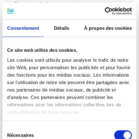
filtres VMC de fairair pour SOLER & PALAU HR
MURAL 600/800 vous-même dans votre ventilation
mécanique avec récupération de chaleur. Consultez
notre manuel
pour remplacer votre filtre pour
Consentement
Détails
À propos des cookies
ventilation mécanique avec récupération de chaleur.
Vous pouvez également faire un
petit entretien
vous-même
en traitant votre système
de
probiotiques
entre temps.
Ce site web utilise des cookies.
Les cookies sont utilisés pour analyser le trafic de notre
Qualité G4 pour le prix G3
site Web, pour personnaliser les publicités et pour fournir
des fonctions pour les médias sociaux. Les informations
Les filtres G3 f’air ont une capture de 92%. La
capture des filtres G3, selon les normes prescrites
sur l'utilisation de notre site peuvent être partagées avec
EN779 doivent être entre 80% et 90%. Cela
nos partenaires de médias sociaux, de publicité et
signifie concrètement que les filtres G3 f’air ont
d'analyse. Ces partenaires peuvent combiner les
une efficacité plus élevée et capturent donc plus de
informations avec les informations collectées lors de
saletés que prescrit par la norme. Vous êtes donc
votre utilisation de leurs services.
assuré de filtres de haute qualité à un prix
compétitif. Pour tout savoir sur
les classes et les
normes de filtrage
.
Sélection
Nécessaires
du