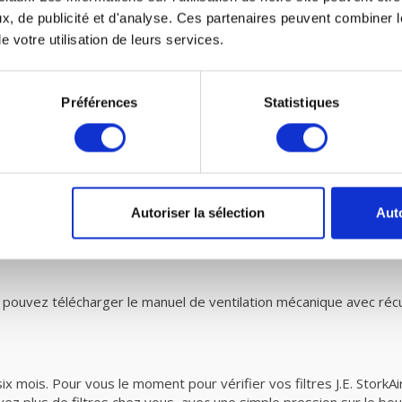
x, de publicité et d'analyse. Ces partenaires peuvent combiner l
canique avec récupération de chaleur et petit e
e votre utilisation de leurs services.
s VMC de fairair pour J.E. StorkAir WTW 11 vous-même dans votre
 ventilation mécanique avec récupération de chaleur. Vous pouve
Préférences
Statistiques
des filtres G3, selon les normes prescrites EN779 doivent être e
nt donc plus de saletés que prescrit par la norme. Vous êtes donc a
Autoriser la sélection
Auto
e
.
pouvez télécharger le manuel de ventilation mécanique avec récu
ix mois. Pour vous le moment pour vérifier vos filtres J.E. StorkAi