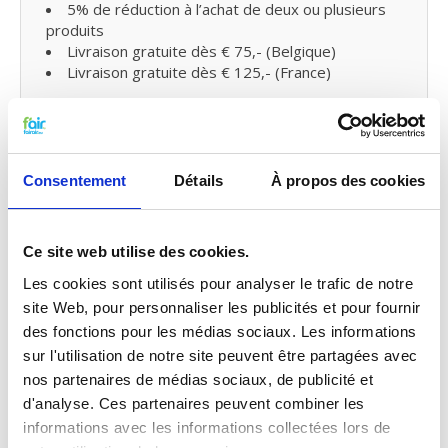
5% de réduction à l’achat de deux ou plusieurs
produits
Livraison gratuite dès € 75,- (Belgique)
Livraison gratuite dès € 125,- (France)
Remplacer les filtres pour ventilation
mécanique avec récupération de
chaleur et petit entretien
Consentement
Détails
À propos des cookies
Vous pouvez facilement remplacer et remettre les
filtres VMC de fairair pour Systemair SAVE VSR 500
vous-même dans votre ventilation mécanique avec
Ce site web utilise des cookies.
récupération de chaleur.
Les cookies sont utilisés pour analyser le trafic de notre
Consultez
notre manuel
pour remplacer votre filtre
site Web, pour personnaliser les publicités et pour fournir
pour ventilation mécanique avec récupération de
chaleur. Vous pouvez également faire
des fonctions pour les médias sociaux. Les informations
un
petit entretien vous-même
en traitant votre
sur l'utilisation de notre site peuvent être partagées avec
système
de probiotiques
entre temps.
nos partenaires de médias sociaux, de publicité et
d'analyse. Ces partenaires peuvent combiner les
informations avec les informations collectées lors de
Les classes et les normes de filtrage