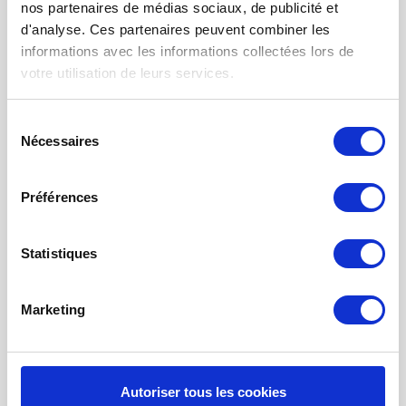
nos partenaires de médias sociaux, de publicité et
FILTRE À AIR POUR CHAUFFAGE
d'analyse. Ces partenaires peuvent combiner les
TISSUS FILTRANTS ET MATS
informations avec les informations collectées lors de
votre utilisation de leurs services.
FILTRES À POCHES
FILTRE POUR BOUCHE
Sélection
Nécessaires
du
NETTOYAGE PROBIOTIQUE
consentement
COMMANDE DE MAINTENANCE
Préférences
INFORMATION SUR LA VENTILATION À
RÉCUPÉRATION THE CHALEUR
Statistiques
MONITEUR DE QUALITÉ DE L’AIR INTÉRIEUR - UHOO
Mon compte
Marketing
S'inscrire
Mes commandes
Autoriser tous les cookies
Mes billets