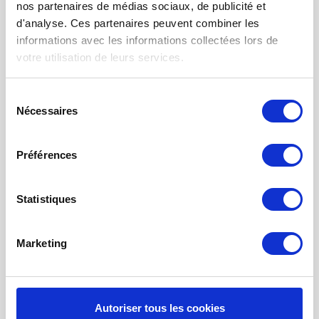
nos partenaires de médias sociaux, de publicité et
FILTRE À AIR POUR CHAUFFAGE
d'analyse. Ces partenaires peuvent combiner les
TISSUS FILTRANTS ET MATS
informations avec les informations collectées lors de
votre utilisation de leurs services.
FILTRES À POCHES
FILTRE POUR BOUCHE
Sélection
Nécessaires
du
NETTOYAGE PROBIOTIQUE
consentement
COMMANDE DE MAINTENANCE
Préférences
INFORMATION SUR LA VENTILATION À
RÉCUPÉRATION THE CHALEUR
Statistiques
MONITEUR DE QUALITÉ DE L’AIR INTÉRIEUR - UHOO
Mon compte
Marketing
S'inscrire
Mes commandes
Autoriser tous les cookies
Mes billets