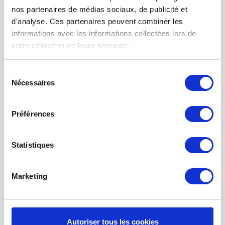
FILTRES VMC DOUBLE FLUX
nos partenaires de médias sociaux, de publicité et
FILTRE À AIR POUR CHAUFFAGE
d'analyse. Ces partenaires peuvent combiner les
informations avec les informations collectées lors de
TISSUS FILTRANTS ET MATS
votre utilisation de leurs services.
FILTRES À POCHES
FILTRE POUR BOUCHE
Sélection
Nécessaires
du
NETTOYAGE PROBIOTIQUE
consentement
COMMANDE DE MAINTENANCE
Préférences
INFORMATION SUR LA VENTILATION À
RÉCUPÉRATION THE CHALEUR
Statistiques
MONITEUR DE QUALITÉ DE L’AIR INTÉRIEUR - UHOO
Marketing
Mon compte
S'inscrire
Mes commandes
Autoriser tous les cookies