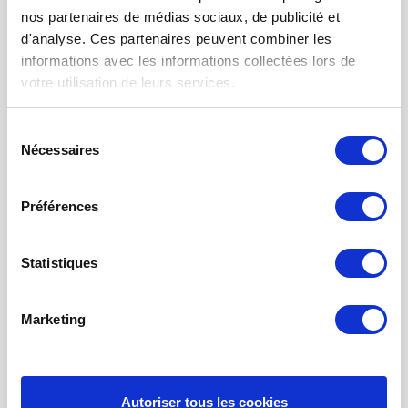
FILTRES VMC DOUBLE FLUX
nos partenaires de médias sociaux, de publicité et
FILTRE À AIR POUR CHAUFFAGE
d'analyse. Ces partenaires peuvent combiner les
informations avec les informations collectées lors de
TISSUS FILTRANTS ET MATS
votre utilisation de leurs services.
FILTRES À POCHES
FILTRE POUR BOUCHE
Sélection
Nécessaires
du
NETTOYAGE PROBIOTIQUE
consentement
COMMANDE DE MAINTENANCE
Préférences
INFORMATION SUR LA VENTILATION À
RÉCUPÉRATION THE CHALEUR
Statistiques
MONITEUR DE QUALITÉ DE L’AIR INTÉRIEUR - UHOO
Marketing
Mon compte
S'inscrire
Mes commandes
Autoriser tous les cookies