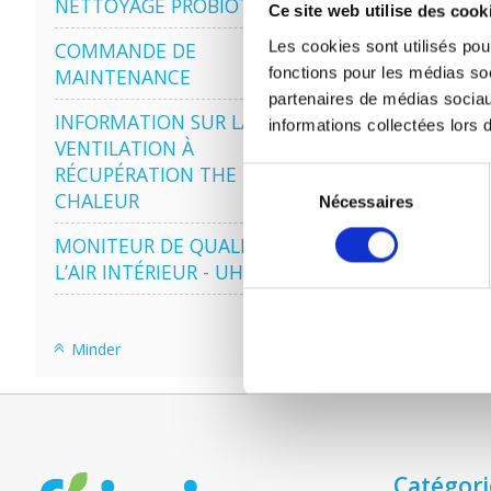
NETTOYAGE PROBIOTIQUE
Ce site web utilise des cook
Les cookies sont utilisés pour
COMMANDE DE
ZEH
fonctions pour les médias soc
MAINTENANCE
partenaires de médias sociau
INFORMATION SUR LA
informations collectées lors d
VENTILATION À
RÉCUPÉRATION THE
Sélection
CHALEUR
Nécessaires
du
consentement
MONITEUR DE QUALITÉ DE
L’AIR INTÉRIEUR - UHOO
Minder
Catégori