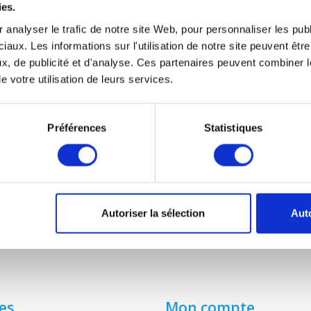
ies.
 analyser le trafic de notre site Web, pour personnaliser les publ
NDER COMFOAIR Q 350/450/600
iaux. Les informations sur l'utilisation de notre site peuvent êt
€34,50
x, de publicité et d'analyse. Ces partenaires peuvent combiner l
e votre utilisation de leurs services.
Préférences
Statistiques
Autoriser la sélection
Auto
es
Mon compte