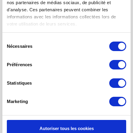
nos partenaires de médias sociaux, de publicité et
FILTRE À AIR POUR CHAUFFAGE
d'analyse. Ces partenaires peuvent combiner les
TISSUS FILTRANTS ET MATS
informations avec les informations collectées lors de
votre utilisation de leurs services.
FILTRES À POCHES
FILTRE POUR BOUCHE
Sélection
Nécessaires
du
NETTOYAGE PROBIOTIQUE
consentement
COMMANDE DE MAINTENANCE
Préférences
INFORMATION SUR LA VENTILATION À
RÉCUPÉRATION THE CHALEUR
Statistiques
MONITEUR DE QUALITÉ DE L’AIR INTÉRIEUR - UHOO
Mon compte
Marketing
S'inscrire
Mes commandes
Autoriser tous les cookies
Mes billets