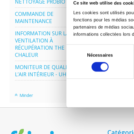
NETTOYAGE PROBIOTIQUE
Ce site web utilise des cook
Les cookies sont utilisés pour
COMMANDE DE
fonctions pour les médias soc
MAINTENANCE
partenaires de médias sociau
INFORMATION SUR LA
informations collectées lors d
VENTILATION À
RÉCUPÉRATION THE
Sélection
CHALEUR
Nécessaires
du
consentement
MONITEUR DE QUALITÉ DE
L’AIR INTÉRIEUR - UHOO
Minder
Catégori