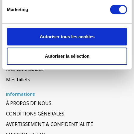
COMMANDE DE MAINTENANCE
Marketing
INFORMATION SUR LA VENTILATION À
RÉCUPÉRATION THE CHALEUR
MONITEUR DE QUALITÉ DE L’AIR INTÉRIEUR - UHOO
Autoriser tous les cookies
Mon compte
Autoriser la sélection
S'inscrire
Mes commandes
Mes billets
Informations
À PROPOS DE NOUS
CONDITIONS GÉNÉRALES
AVERTISSEMENT & CONFIDENTIALITÉ