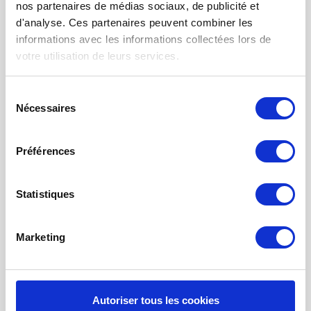
nos partenaires de médias sociaux, de publicité et
FILTRE À AIR POUR CHAUFFAGE
d'analyse. Ces partenaires peuvent combiner les
TISSUS FILTRANTS ET MATS
informations avec les informations collectées lors de
votre utilisation de leurs services.
FILTRES À POCHES
FILTRE POUR BOUCHE
Sélection
Nécessaires
du
NETTOYAGE PROBIOTIQUE
consentement
COMMANDE DE MAINTENANCE
Préférences
INFORMATION SUR LA VENTILATION À
RÉCUPÉRATION THE CHALEUR
Statistiques
MONITEUR DE QUALITÉ DE L’AIR INTÉRIEUR - UHOO
Mon compte
Marketing
S'inscrire
Mes commandes
Autoriser tous les cookies
Mes billets