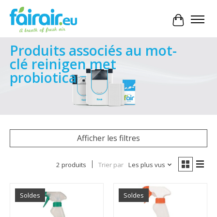
Panier
Produits associés au mot-
clé reinigen met
probiotica
Afficher les filtres
2 produits
Trier par
Les plus vus
Soldes
Soldes