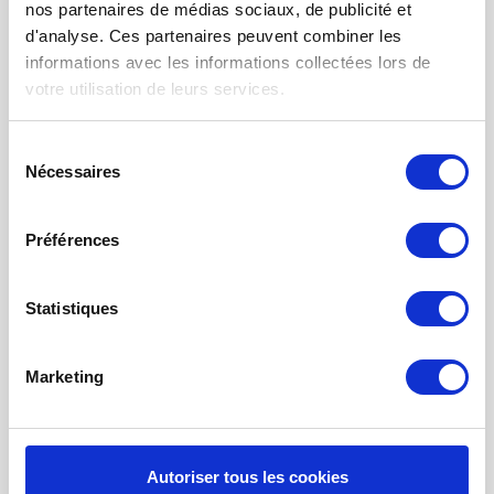
nos partenaires de médias sociaux, de publicité et
FILTRE À AIR POUR CHAUFFAGE
d'analyse. Ces partenaires peuvent combiner les
TISSUS FILTRANTS ET MATS
informations avec les informations collectées lors de
votre utilisation de leurs services.
FILTRES À POCHES
FILTRE POUR BOUCHE
Sélection
Nécessaires
du
NETTOYAGE PROBIOTIQUE
consentement
COMMANDE DE MAINTENANCE
Préférences
INFORMATION SUR LA VENTILATION À
RÉCUPÉRATION THE CHALEUR
Statistiques
MONITEUR DE QUALITÉ DE L’AIR INTÉRIEUR - UHOO
Mon compte
Marketing
S'inscrire
Mes commandes
Autoriser tous les cookies
Mes billets