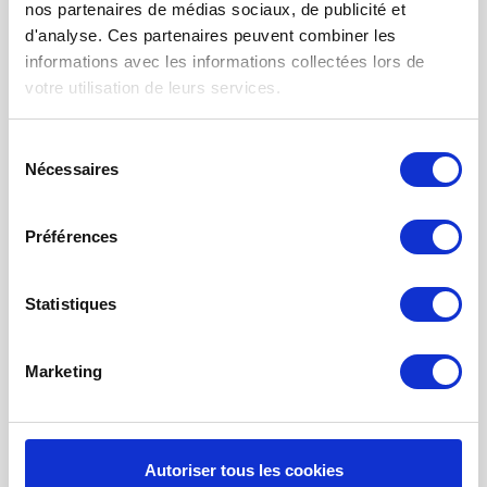
nos partenaires de médias sociaux, de publicité et
FILTRE À AIR POUR CHAUFFAGE
d'analyse. Ces partenaires peuvent combiner les
TISSUS FILTRANTS ET MATS
informations avec les informations collectées lors de
votre utilisation de leurs services.
FILTRES À POCHES
FILTRE POUR BOUCHE
Sélection
Nécessaires
du
NETTOYAGE PROBIOTIQUE
consentement
COMMANDE DE MAINTENANCE
Préférences
INFORMATION SUR LA VENTILATION À
RÉCUPÉRATION THE CHALEUR
Statistiques
MONITEUR DE QUALITÉ DE L’AIR INTÉRIEUR - UHOO
Mon compte
Marketing
S'inscrire
Mes commandes
Autoriser tous les cookies
Mes billets