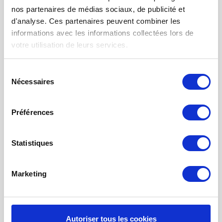
FILTRES VMC DOUBLE FLUX
nos partenaires de médias sociaux, de publicité et
FILTRE À AIR POUR CHAUFFAGE
d'analyse. Ces partenaires peuvent combiner les
informations avec les informations collectées lors de
TISSUS FILTRANTS ET MATS
votre utilisation de leurs services.
FILTRES À POCHES
FILTRE POUR BOUCHE
Sélection
Nécessaires
du
NETTOYAGE PROBIOTIQUE
consentement
COMMANDE DE MAINTENANCE
Préférences
INFORMATION SUR LA VENTILATION À
RÉCUPÉRATION THE CHALEUR
Statistiques
MONITEUR DE QUALITÉ DE L’AIR INTÉRIEUR - UHOO
Marketing
Mon compte
S'inscrire
Mes commandes
Autoriser tous les cookies