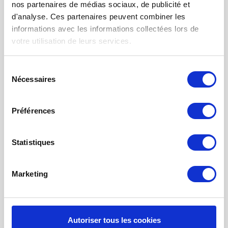
nos partenaires de médias sociaux, de publicité et
FILTRE À AIR POUR CHAUFFAGE
d'analyse. Ces partenaires peuvent combiner les
TISSUS FILTRANTS ET MATS
informations avec les informations collectées lors de
votre utilisation de leurs services.
FILTRES À POCHES
FILTRE POUR BOUCHE
Sélection
Nécessaires
du
NETTOYAGE PROBIOTIQUE
consentement
COMMANDE DE MAINTENANCE
Préférences
INFORMATION SUR LA VENTILATION À
RÉCUPÉRATION THE CHALEUR
Statistiques
MONITEUR DE QUALITÉ DE L’AIR INTÉRIEUR - UHOO
Mon compte
Marketing
S'inscrire
Mes commandes
Autoriser tous les cookies
Mes billets