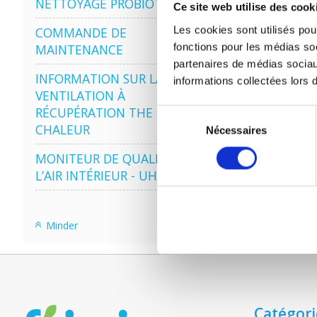
NETTOYAGE PROBIOTIQUE
Ce site web utilise des cook
Les cookies sont utilisés pour
COMMANDE DE
fonctions pour les médias soc
MAINTENANCE
partenaires de médias sociau
INFORMATION SUR LA
informations collectées lors d
VENTILATION À
RÉCUPÉRATION THE
Sélection
CHALEUR
Nécessaires
du
consentement
MONITEUR DE QUALITÉ DE
L’AIR INTÉRIEUR - UHOO
Minder
Catégori