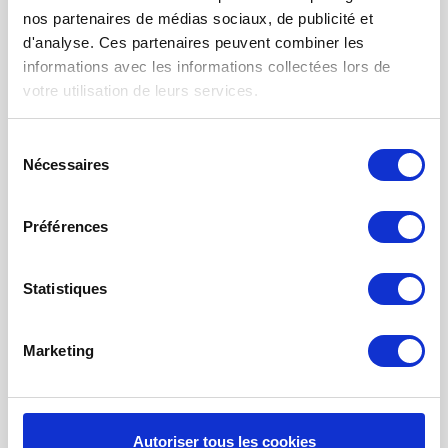
FILTRES VMC DOUBLE FLUX
nos partenaires de médias sociaux, de publicité et
FILTRE À AIR POUR CHAUFFAGE
d'analyse. Ces partenaires peuvent combiner les
informations avec les informations collectées lors de
TISSUS FILTRANTS ET MATS
votre utilisation de leurs services.
FILTRES À POCHES
FILTRE POUR BOUCHE
Sélection
Nécessaires
du
NETTOYAGE PROBIOTIQUE
consentement
COMMANDE DE MAINTENANCE
Préférences
INFORMATION SUR LA VENTILATION À
RÉCUPÉRATION THE CHALEUR
Statistiques
MONITEUR DE QUALITÉ DE L’AIR INTÉRIEUR - UHOO
Marketing
Mon compte
S'inscrire
Mes commandes
Autoriser tous les cookies