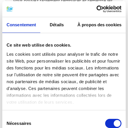
Vous pouvez facilement remplacer et remettre les
filtres VMC de fairair pour Vallox ValloPlus 350
SC/SE/MV vous-même dans votre ventilation
mécanique avec récupération de chaleur. Consultez
notre manuel
pour remplacer votre filtre pour
Consentement
Détails
À propos des cookies
ventilation mécanique avec récupération de chaleur.
Vous pouvez également faire un
petit entretien
vous-même
en traitant votre système
de
Ce site web utilise des cookies.
probiotiques
entre temps.
Les cookies sont utilisés pour analyser le trafic de notre
site Web, pour personnaliser les publicités et pour fournir
Qualité G4 pour le prix G3
des fonctions pour les médias sociaux. Les informations
Les filtres G3 f’air ont une capture de 92%. La
sur l'utilisation de notre site peuvent être partagées avec
capture des filtres G3, selon les normes prescrites
nos partenaires de médias sociaux, de publicité et
EN779 doivent être entre 80% et 90%. Cela
d'analyse. Ces partenaires peuvent combiner les
signifie concrètement que les filtres G3 f’air ont
informations avec les informations collectées lors de
une efficacité plus élevée et capturent donc plus de
votre utilisation de leurs services.
saletés que prescrit par la norme. Vous êtes donc
assuré de filtres de haute qualité à un prix
compétitif. Pour tout savoir sur
les classes et les
Sélection
normes de filtrage
.
Nécessaires
du