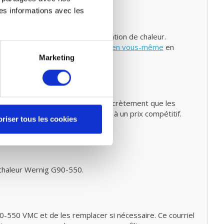
es informations avec les
ntretien
ilation mécanique avec récupération de chaleur.
z également faire un
petit entretien vous-même
en
Marketing
ntre 80% et 90%. Cela signifie concrètement que les
ssuré de filtres de haute qualité à un prix compétitif.
riser tous les cookies
 chaleur Wernig G90-550
.
90-550 VMC et de les remplacer si nécessaire. Ce courriel