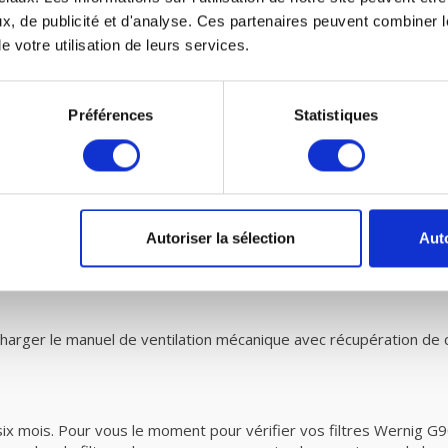
x, de publicité et d'analyse. Ces partenaires peuvent combiner l
canique avec récupération de chaleur et petit e
e votre utilisation de leurs services.
es VMC de fairair pourWernig G90-550 vous-même dans votre vent
 ventilation mécanique avec récupération de chaleur. Vous pouve
Préférences
Statistiques
des filtres G3, selon les normes prescrites EN779 doivent être e
nt donc plus de saletés que prescrit par la norme. Vous êtes donc a
Autoriser la sélection
Auto
e
.
arger le manuel de ventilation mécanique avec récupération de
six mois. Pour vous le moment pour vérifier vos filtres Wernig G