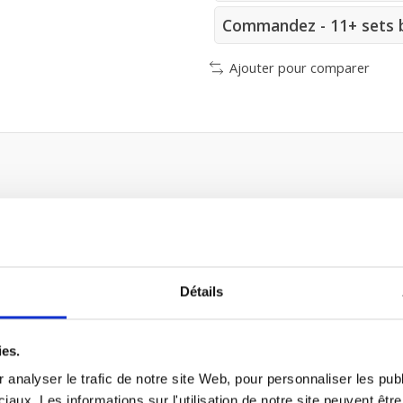
Commandez - 11+ sets b
Ajouter pour comparer
 Filtre F7)
Détails
ts
ies.
 analyser le trafic de notre site Web, pour personnaliser les publ
iaux. Les informations sur l'utilisation de notre site peuvent êt