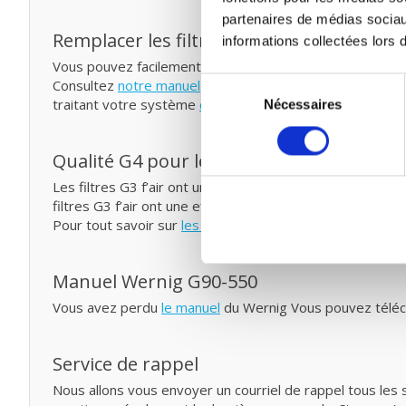
partenaires de médias sociau
Remplacer les filtres pour ventilation mé
informations collectées lors d
Vous pouvez facilement remplacer et remettre les filtr
Sélection
Consultez
notre manuel
pour remplacer votre filtre pour
traitant votre système
de probiotiques
entre temps.
Nécessaires
du
consentement
Qualité G4 pour le prix G3
Les filtres G3 f’air ont une capture de 92%. La capture 
filtres G3 f’air ont une efficacité plus élevée et capture
Pour tout savoir sur
les classes et les normes de filtrag
Manuel Wernig G90-550
Vous avez perdu
le manuel
du Wernig Vous pouvez téléch
Service de rappel
Nous allons vous envoyer un courriel de rappel tous les 