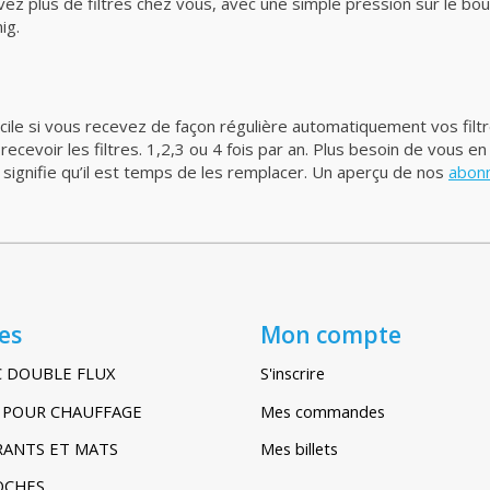
ez plus de filtres chez vous, avec une simple pression sur le b
ig.
acile si vous recevez de façon régulière automatiquement vos filt
evoir les filtres. 1,2,3 ou 4 fois par an. Plus besoin de vous en
signifie qu’il est temps de les remplacer. Un aperçu de nos
abonn
es
Mon compte
C DOUBLE FLUX
S'inscrire
IR POUR CHAUFFAGE
Mes commandes
TRANTS ET MATS
Mes billets
POCHES