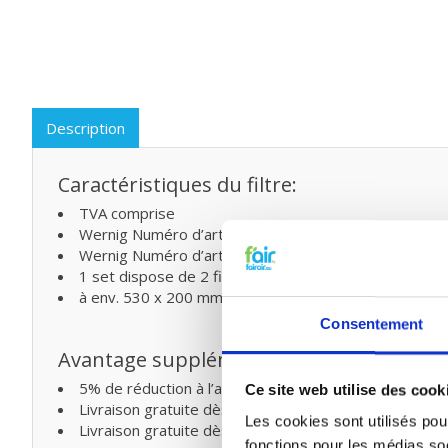
Description
Caractéristiques du filtre:
TVA comprise
Wernig Numéro d’article 104602030 (2 x Filtre G4)
Wernig Numéro d’article 104602040 (1 x Filtre G4 + 1x
1 set dispose de 2 filtres (EN779)
à env. 530 x 200 mm (L x L)
Consentement
Avantage supplémentaire
5% de réduction à l’achat de deux ou plusieurs produi
Ce site web utilise des cook
Livraison gratuite dès € 75,- (Belgique)
Les cookies sont utilisés pour
Livraison gratuite dès € 125,- (France)
fonctions pour les médias soc