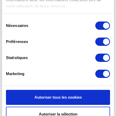
signifie concrètement que les filtres G3 f’air ont
votre utilisation de leurs services.
une efficacité plus élevée et capturent donc plus de
saletés que prescrit par la norme. Vous êtes donc
assuré de filtres de haute qualité à un prix
Sélection
compétitif. Pour tout savoir sur
les classes et les
Nécessaires
du
normes de filtrage
.
consentement
Préférences
Manuel Ned Air WTA 300/400
Vous avez perdu
le manuel
du Ned Air WTA
Statistiques
300/400 Vous pouvez télécharger le manuel de
ventilation mécanique avec récupération de chaleur
Ned Air WTA 300/400
.
Marketing
Service de rappel
Nous allons vous envoyer un courriel de rappel
tous les six mois. Pour vous le moment pour
Autoriser tous les cookies
vérifier vos filtres Ned Air WTA 300/400 VMC et de
les remplacer si nécessaire. Ce courriel mentionne
également la dernière commande. Si vous n’avez
Autoriser la sélection