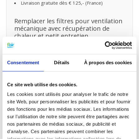
Livraison gratuite dès € 125,- (France)
Remplacer les filtres pour ventilation
mécanique avec récupération de
chaleur et petit entretien
Vous pouvez facilement remplacer et remettre les
filtres VMC de fairair pour Ned Air WTA 300/400
vous-même dans votre ventilation mécanique avec
Consentement
Détails
À propos des cookies
récupération de chaleur. Consultez
notre manuel
pour remplacer votre filtre pour
ventilation mécanique avec récupération de chaleur.
Vous pouvez également faire un
petit entretien
Ce site web utilise des cookies.
vous-même
en traitant votre système
de
Les cookies sont utilisés pour analyser le trafic de notre
probiotiques
entre temps.
site Web, pour personnaliser les publicités et pour fournir
des fonctions pour les médias sociaux. Les informations
Qualité G4 pour le prix G3
sur l'utilisation de notre site peuvent être partagées avec
Les filtres G3 f’air ont une capture de 92%. La
nos partenaires de médias sociaux, de publicité et
capture des filtres G3, selon les normes prescrites
d'analyse. Ces partenaires peuvent combiner les
EN779 doivent être entre 80% et 90%. Cela
informations avec les informations collectées lors de