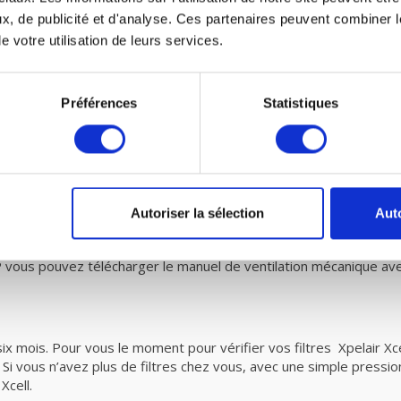
canique avec récupération de chaleur et petit e
x, de publicité et d'analyse. Ces partenaires peuvent combiner l
s VMC de fairair Xpelair Xcell 350V EC BP vous-même dans votre 
e votre utilisation de leurs services.
 ventilation mécanique avec récupération de chaleur. Vous pouve
Préférences
Statistiques
des filtres G3, selon les normes prescrites EN779 doivent être e
nt donc plus de saletés que prescrit par la norme. Vous êtes donc a
e
.
Autoriser la sélection
Auto
 vous pouvez télécharger le manuel de ventilation mécanique ave
six mois. Pour vous le moment pour vérifier vos filtres Xpelair X
Si vous n’avez plus de filtres chez vous, avec une simple press
Xcell.