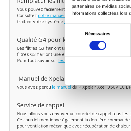
Remplacer les filtres pour ventilation mé
partenaires de médias sociau
Vous pouvez facilement remplacer et remettre les filtre
informations collectées lors d
Consultez
notre manuel
pour remplacer votre filtre pour
traitant votre système
de probiotiques
entre temps.
Sélection
Nécessaires
du
Qualité G4 pour le prix G3
consentement
Les filtres G3 f’air ont une capture de 92%. La capture 
filtres G3 f’air ont une efficacité plus élevée et capture
Pour tout savoir sur
les classes et les normes de filtrag
Manuel de Xpelair Xcell 350V EC BP
Vous avez perdu
le manuel
du P Xpelair Xcell 350V EC BP
Service de rappel
Nous allons vous envoyer un courriel de rappel tous les 
Ce courriel mentionne également la dernière commande. 
pour ventilation mécanique avec récupération de chaleur 