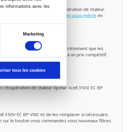
ntretien
es informations avec les
ventilation mécanique avec récupération de chaleur.
z également faire un
petit entretien vous-même
en
Marketing
ntre 80% et 90%. Cela signifie concrètement que les
ssuré de filtres de haute qualité à un prix compétitif.
riser tous les cookies
c récupération de chaleur Xpelair Xcell 350V EC BP
cell 350V EC BP VMC et de les remplacer si nécessaire.
ion sur le bouton vous commandez vous nouveaux filtres