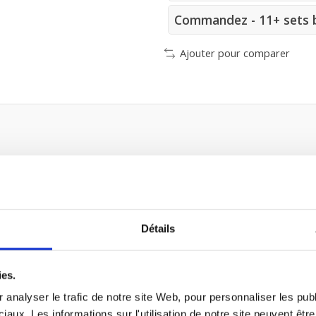
Commandez - 11+ sets b
Ajouter pour comparer
Détails
ts
ies.
 analyser le trafic de notre site Web, pour personnaliser les publ
iaux. Les informations sur l'utilisation de notre site peuvent êt