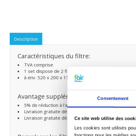
Description
Caractéristiques du filtre:
TVA comprise
1 set dispose de 2 filtres (EN779)
à env. 520 x 200 x 15 mm (L x L)
Avantage supplémentaire
Consentement
5% de réduction à l’achat de deux ou plusieurs produi
Livraison gratuite dès € 75,- (Belgique)
Livraison gratuite dès € 125,- (France)
Ce site web utilise des cook
Les cookies sont utilisés pour
fonctions pour les médias soc