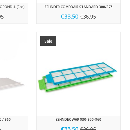
FOFOND-L (Eco)
ZEHNDER COMFOAIR STANDARD 300/375
€33,50
95
€36,95
Sale
 / 960
ZEHNDER WHR 930-950-960
€33,50
5
€36,95