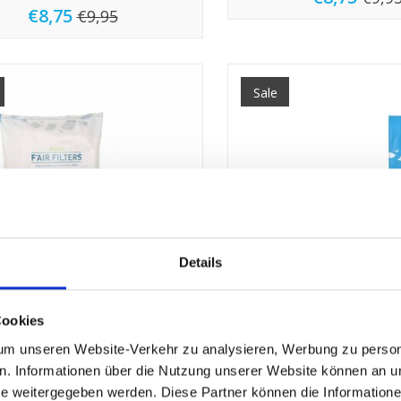
€8,75
€9,95
Sale
Details
Cookies
lter für ZEHNDER G 90/91 (modell ab KW
ZEHNDER COMFOAIR
m unseren Website-Verkehr zu analysieren, Werbung zu persona
41, 2001)
€32,45
€36,
en. Informationen über die Nutzung unserer Website können an un
€8,75
€9,95
 weitergegeben werden. Diese Partner können die Informatione