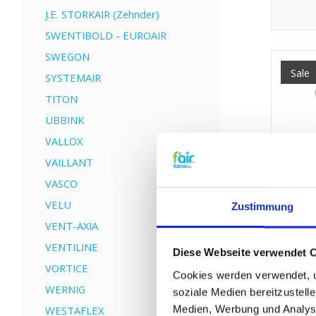
J.E. STORKAIR (Zehnder)
SWENTIBOLD - EUROAIR
SWEGON
Sale
SYSTEMAIR
TITON
UBBINK
VALLOX
VAILLANT
VASCO
VELU
Zustimmung
VENT-AXIA
VENTILINE
Diese Webseite verwendet 
Ersatz Fi
VORTICE
Cookies werden verwendet, u
WERNIG
soziale Medien bereitzustell
Medien, Werbung und Analyse
WESTAFLEX