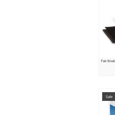
f'air Ers
Sale