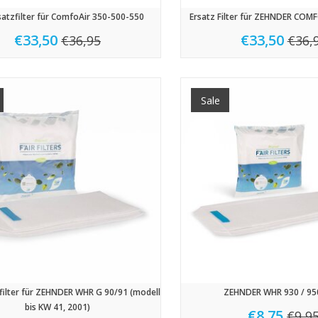
rsatzfilter für ComfoAir 350-500-550
Ersatz Filter für ZEHNDER COM
€33,50
€33,50
€36,95
€36,
Sale
tzfilter für ZEHNDER WHR G 90/91 (modell
ZEHNDER WHR 930 / 950
bis KW 41, 2001)
€8,75
€9,9