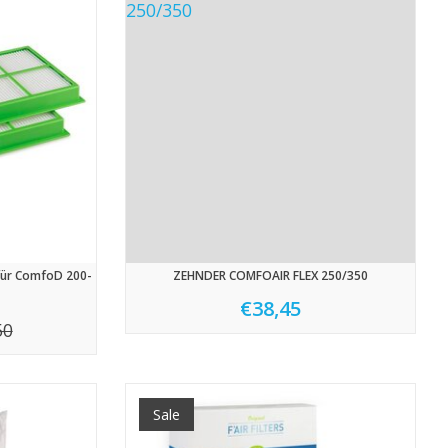
er für ComfoD 200-
ZEHNDER COMFOAIR FLEX 250/350
€38,45
50
Sale