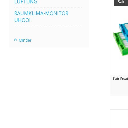
LÜFTUNG
Sale
RAUMKLIMA-MONITOR
UHOO!
Minder
f'air Ers