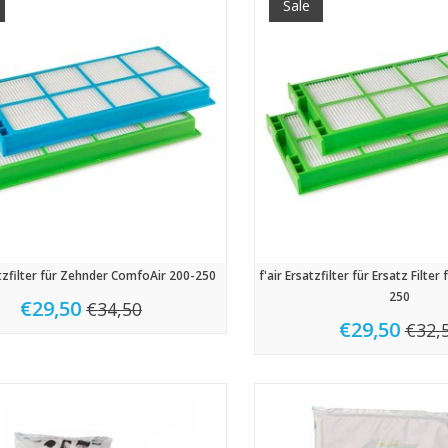
Sale
atzfilter für Zehnder ComfoAir 200-250
f'air Ersatzfilter für Ersatz Filt
250
€29,50
€34,50
€29,50
€32,