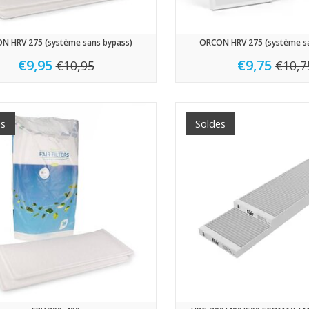
N HRV 275 (système sans bypass)
ORCON HRV 275 (système sa
€9,95
€9,75
€10,95
€10,7
es
Soldes