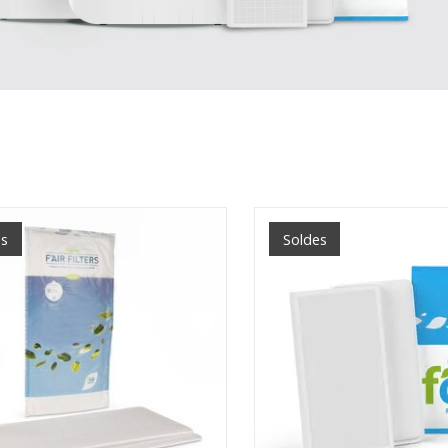
es
Soldes