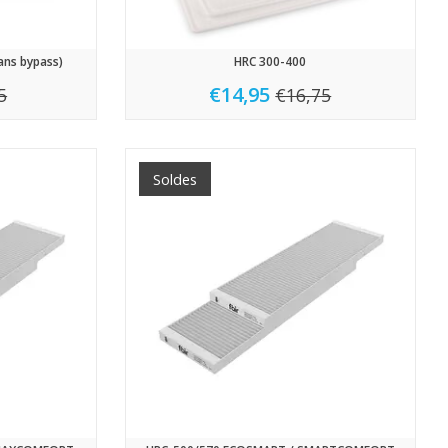
ns bypass)
HRC 300-400
€14,95
5
€16,75
Soldes