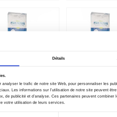
Détails
ies.
 analyser le trafic de notre site Web, pour personnaliser les publ
WTU 250 EC-E
WTU 600 EC-E
iaux. Les informations sur l'utilisation de notre site peuvent êt
€14,75
€38,90
x, de publicité et d'analyse. Ces partenaires peuvent combiner l
e votre utilisation de leurs services.