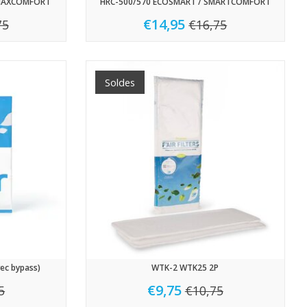
 MAXCOMFORT
HRC-500/570 ECOSMART / SMARTCOMFORT
€14,95
75
€16,75
Soldes
ec bypass)
WTK-2 WTK25 2P
€9,75
5
€10,75