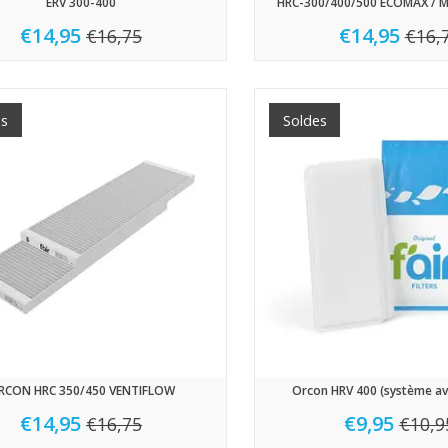
ERV 300-400
HRC-300/400/500 ECOMAX /
€14,95
€14,95
€16,75
€16,
es
Soldes
RCON HRC 350/450 VENTIFLOW
Orcon HRV 400 (système av
€14,95
€9,95
€16,75
€10,9