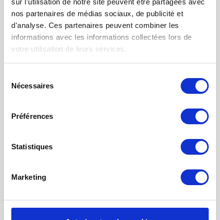
sur l'utilisation de notre site peuvent être partagées avec
FILTRES VMC DOUBLE FLUX
nos partenaires de médias sociaux, de publicité et
d'analyse. Ces partenaires peuvent combiner les
FILTRE À AIR POUR CHAUFFAGE
informations avec les informations collectées lors de
TISSUS FILTRANTS ET MATS
votre utilisation de leurs services.
FILTRES À POCHES
Sélection
FILTRE POUR BOUCHE
Nécessaires
du
NETTOYAGE PROBIOTIQUE
consentement
COMMANDE DE MAINTENANCE
Préférences
INFORMATION SUR LA VENTILATION À
RÉCUPÉRATION THE CHALEUR
Statistiques
MONITEUR DE QUALITÉ DE L’AIR INTÉRIEUR - UHOO
Marketing
Mon compte
S'inscrire
Mes commandes