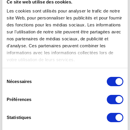
Ce site web utilise des cookies.
Consultez
notre manuel
pour remplacer votre filtre
pour ventilation mécanique avec récupération de
Les cookies sont utilisés pour analyser le trafic de notre
chaleur. Vous pouvez également faire
site Web, pour personnaliser les publicités et pour fournir
un
petit entretien vous-même
en traitant votre
des fonctions pour les médias sociaux. Les informations
système
de probiotiques
entre temps.
sur l'utilisation de notre site peuvent être partagées avec
nos partenaires de médias sociaux, de publicité et
Qualité G4 pour le prix G3
d'analyse. Ces partenaires peuvent combiner les
Les filtres G3 f’air ont une capture de 92%. La
informations avec les informations collectées lors de
capture des filtres G3, selon les normes prescrites
votre utilisation de leurs services.
EN779 doivent être entre 80% et 90%. Cela
signifie concrètement que les filtres G3 f’air ont
Sélection
une efficacité plus élevée et capturent donc plus de
Nécessaires
du
saletés que prescrit par la norme. Vous êtes donc
assuré de filtres de haute qualité à un prix
consentement
compétitif. Pour tout savoir sur
les classes et les
Préférences
normes de filtrage
.
Manuel Zehnder ComfoAir
Statistiques
350/450/550