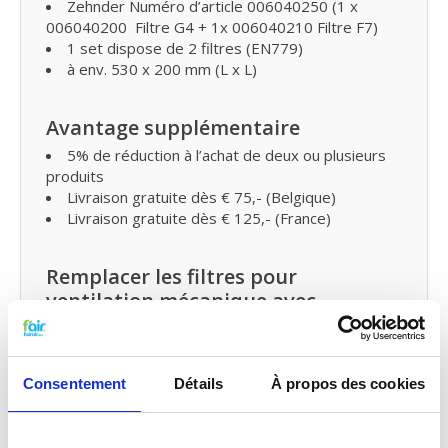
Zehnder Numéro d’article 006040250 (1 x
006040200 Filtre G4 + 1x 006040210 Filtre F7)
1 set dispose de 2 filtres (EN779)
à env. 530 x 200 mm (L x L)
Avantage supplémentaire
5% de réduction à l’achat de deux ou plusieurs
produits
Livraison gratuite dès € 75,- (Belgique)
Livraison gratuite dès € 125,- (France)
Remplacer les filtres pour
ventilation mécanique avec
récupération de chaleur et petit
entretien
Vous pouvez facilement remplacer et remettre les
Consentement
Détails
À propos des cookies
filtres VMC de fairair pour Zehnder ComfoAir 350-
450-550 vous-même dans votre ventilation
mécanique avec récupération de chaleur.