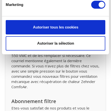
Vous avez perdu
le manuel
du Zehnder
Marketing
ComfoAir Vous pouvez télécharger le manuel de
ventilation mécanique avec récupération de
chaleurZehnder ComfoAir 350/450/550
.
Autoriser tous les cookies
Service de rappel
Nous allons vous envoyer un courriel de rappel
Autoriser la sélection
tous les six mois. Pour vous le moment pour
vérifier vos filtres Zehnder ComfoAir 350-450-
550 VMC et de les remplacer si nécessaire. Ce
courriel mentionne également la dernière
commande. Si vous n’avez plus de filtres chez vous,
avec une simple pression sur le bouton vous
commandez vous nouveaux filtres pour ventilation
mécanique avec récupération de chaleur Zehnder
ComfoAir.
Abonnement filtre
Etes-vous satisfait de nos produits et vous le