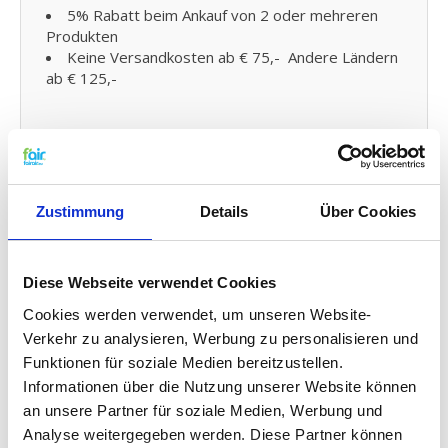
5% Rabatt beim Ankauf von 2 oder mehreren
Produkten
Keine Versandkosten ab € 75,- Andere Ländern
ab € 125,-
KWL Ersatzfilter Filter
Austauschen und kleine
Wartung:
Zustimmung
Details
Über Cookies
Den Filter von fairair für den Vallox KWL 180
luftungsanlage können Sie auf einfache Weise
selber austauschen und den neuen Filter in Ihr
Diese Webseite verwendet Cookies
kontrollierte Wohnraumlüftung (KWL) Element
anbringen. Schauen Sie dafür auf
Cookies werden verwendet, um unseren Website-
unsere
Gebrauchsanleitung
für den Austausch Ihres
Verkehr zu analysieren, Werbung zu personalisieren und
Ersatz Filters. Sie können auch problemlos
Funktionen für soziale Medien bereitzustellen.
kleine
Wartungen selber durchführen
indem Sie Ihr
Informationen über die Nutzung unserer Website können
System zwischendurch mit Probiotika reinigen.
an unsere Partner für soziale Medien, Werbung und
Analyse weitergegeben werden. Diese Partner können