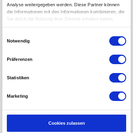
Analyse weitergegeben werden. Diese Partner können
LUFTHEIZUNG FILTER
die Informationen mit den Informationen kombinieren, die
Sie durch die Nutzung ihrer Dienste erhalten haben.
FILTERMATTEN / TÜCHER
TASCHENFILTER
Einwilligungsauswahl
KEGELFILTER
Notwendig
PROBIOTISCHE REINIGUNGSPRODUKTE
Präferenzen
Wartung der Lüftungsanlage
INFORMATIONEN ÜBER WRG LÜFTUNG
Statistiken
RAUMKLIMA-MONITOR UHOO!
Mein Konto
Marketing
Kundenkonto anlegen
Meine Bestellungen
Cookies zulassen
Meine Nachrichten (Tickets)