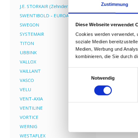
Zustimmung
J.E. STORKAIR (Zehnder)
SWENTIBOLD - EUROAIR
SWEGON
Diese Webseite verwendet 
SYSTEMAIR
Cookies werden verwendet, u
soziale Medien bereitzustell
TITON
Medien, Werbung und Analyse
UBBINK
kombinieren, die Sie durch d
VALLOX
VAILLANT
Einwilligungsauswahl
Notwendig
VASCO
VELU
VENT-AXIA
VENTILINE
VORTICE
WERNIG
WESTAFLEX