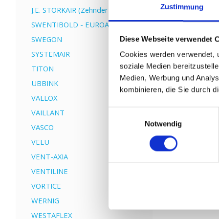
Zustimmung
J.E. STORKAIR (Zehnder)
SWENTIBOLD - EUROAIR
SWEGON
Diese Webseite verwendet 
SYSTEMAIR
Cookies werden verwendet, u
soziale Medien bereitzustell
TITON
Medien, Werbung und Analyse
UBBINK
kombinieren, die Sie durch d
VALLOX
VAILLANT
Einwilligungsauswahl
Notwendig
VASCO
VELU
VENT-AXIA
Er
VENTILINE
VORTICE
WERNIG
WESTAFLEX