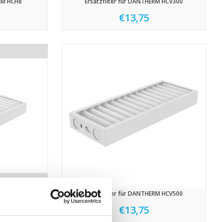
ERM HCH8
Ersatzfilter für DANTHERM HCV300
€13,75
RM HCV460
Ersatzfilter für DANTHERM HCV500
€13,75