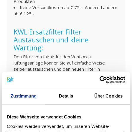
Produkten
Keine Versandkosten ab € 75,- Andere Ländern
ab € 125,-
KWL Ersatzfilter Filter
Austauschen und kleine
Wartung:
Den Filter von fairair für den Vent-Axia
luftungsanlage können Sie auf einfache Weise
selber austauschen und den neuen Filter in
Ihr kontrollierte Wohnraumlüftung (KWL) Element
anbringen. Schauen Sie dafür auf
unsere
Gebrauchsanleitung
für den Austausch Ihres
Ersatz Filters. Sie können auch problemlos
Zustimmung
Details
Über Cookies
kleine
Wartungen selber durchführen
indem Sie Ihr
System zwischendurch mit Probiotika reinigen.
Diese Webseite verwendet Cookies
G4 Qualität zu einem G3 Preis:
Cookies werden verwendet, um unseren Website-