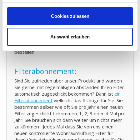
Sie bekommen alle sechs Monate eine Erinnerungs-
Email von uns, für jeden Moment an dem Sie Ihren
Cookies zulassen
Vent-Axia KWL Filter kontrollieren und eventuell
austauschen sollten. In dieser E-Mail ist Ihre letzte
Bestellung auch angegeben. Falls Sie keinen Filter
Auswahl erlauben
mehr Zuhause haben, dann können Sie mit einem
Druck auf die Taste Ihren neuen Vent-Axiat Filter
bestellen.
Filterabonnement:
Sind Sie zufrieden über unser Produkt und würden
Sie gerne mit regelmäßigen Abständen Ihren Filter
automatisch zugeschickt bekommen? Dann ist
ein
Filterabonnement
vielleicht das Richtige für Sie. Sie
bestimmen selber wie oft Sie pro Jahr einen neuen
Filter zugeschickt bekommen; 1, 2, 3 oder 4 Mal pro
Jahr. Sie brauchen sich dann weiter um nichts mehr
zu kümmern. Jedes Mal dass Sie von uns einen
neuen kontrollierte Wohnraumlüftung Filter für
Ihren Vent-Axia advance empfangen, ist das für Sie