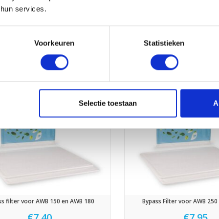
 hun services.
rmaster HR 250.02 en HR 325.02
AWB Filter Abonnem
€12,95
€11,65
€13,95
€12,
Voorkeuren
Statistieken
Selectie toestaan
A
s filter voor AWB 150 en AWB 180
Bypass Filter voor AWB 250 
€7,40
€7,95