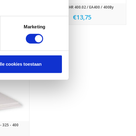
ent
Airmaster HR 400.02 / EA400 / 400By
€13,75
95
Marketing
lle cookies toestaan
- 325 - 400