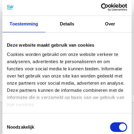
Alle Fläkt WTW Filters
Toestemming
Details
Over
Hier vindt u alle Fläkt WTW Filters van fairair. De wtw
filters van zijn van het A-merk f'air en altijd de laagste
in prijs! U krijgt 5% Extra Korting vanaf 2 sets. U kunt er
Deze website maakt gebruik van cookies
bij ons ook voor kiezen uw Fläkt WTW filters voor te
Cookies worden gebruikt om onze website verkeer te
laten behandelen met
f'air probiotica
.
analyseren, advertenties te personaliseren en om
Goed voor
uw systeem
en goed voor uw binnenklimaat.
functies voor social media te kunnen bieden. Informatie
- Gratis verzending NL vanaf € 50,- en BE vanaf € 75,-
over het gebruik van onze site kan worden gedeeld met
onze partners voor social media, adverteren en analyse.
Deze partners kunnen de informatie combineren met de
informatie die is verzameld op basis van uw gebruik van
hun services.
Toestemmingsselectie
Noodzakelijk