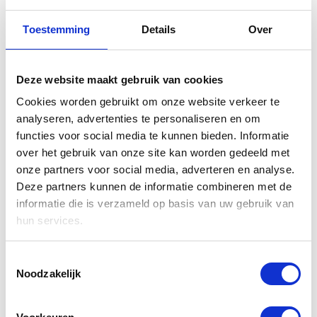
Toestemming
Details
Over
Visa
Deze website maakt gebruik van cookies
Cookies worden gebruikt om onze website verkeer te
fairair behandelt ook al uw betalingen met uw Visa
analyseren, advertenties te personaliseren en om
kaart. Ook deze betalingen lopen via hetbeveiligde
netwerk en zijn dus gegarandeert veilig. Op uw
functies voor social media te kunnen bieden. Informatie
afschrift zult u ook Sisow inzake fairair zien staan.
over het gebruik van onze site kan worden gedeeld met
onze partners voor social media, adverteren en analyse.
Deze partners kunnen de informatie combineren met de
informatie die is verzameld op basis van uw gebruik van
hun services.
Toestemmingsselectie
MisterCash
Noodzakelijk
Mistercash is een samenwerking van een aantal
Belgische banken en te vergelijken met iDEAL in