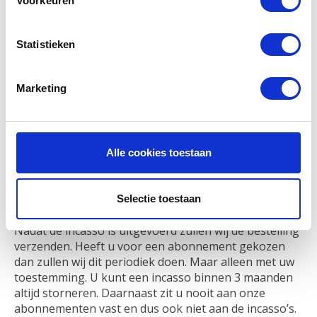
Voorkeuren
Nederland. Mister Cash is de naam van het
betaalsysteem
dat te vinden is op alleen Belgische bankkaarten. Met
Statistieken
behulp van een PIN code kun je
als houder van deze kaart online betalingen
verrichten.
Marketing
Eenmalige Automatische
Alle cookies toestaan
Incasso
Bij de checkout / afrekenen van uw winkelwagen kunt
Selectie toestaan
u ook kiezen voor eenmalige automatische incasso.
Nadat de incasso is uitgevoerd zullen wij de bestelling
verzenden. Heeft u voor een abonnement gekozen
dan zullen wij dit periodiek doen. Maar alleen met uw
toestemming. U kunt een incasso binnen 3 maanden
altijd storneren. Daarnaast zit u nooit aan onze
abonnementen vast en dus ook niet aan de incasso’s.