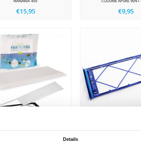
NANAKIA 450
CODUMÉ APURE VENT
€15,95
€9,95
CODUMÉ APURE VENT D350
HRU 3 FILTERFRAME - FIL
€9,95
€41,50
Details