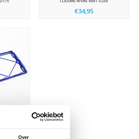
 D175
CODUMÉ APURE VENT D250
€34,95
TERHOUDER
Over