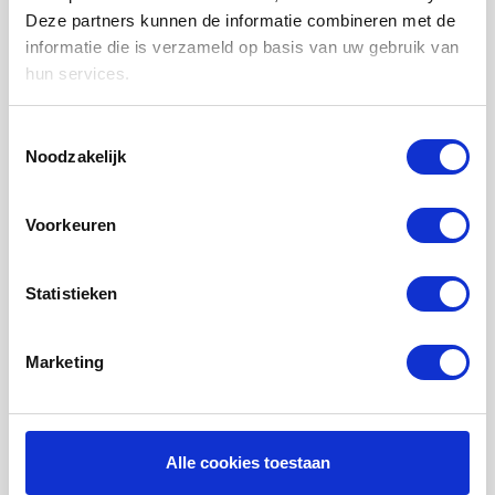
Deze partners kunnen de informatie combineren met de
WTW FILTERS
informatie die is verzameld op basis van uw gebruik van
LUCHTVERWARMING FILTERS
hun services.
FILTERDOEKEN / MATTEN
Toestemmingsselectie
ZAKKENFILTERS
Noodzakelijk
KEGELFILTERS - CONISCHE FILTERS
PROBIOTISCHE REINIGINGSPRODUCTEN
Voorkeuren
ONDERHOUD WTW VENTILATIE
Statistieken
INFORMATIE OVER WTW VENTILATIE
UHOO - DÈ BINNENKLIMAAT MONITOR
Marketing
Mijn account
Registreren
Mijn bestellingen
Alle cookies toestaan