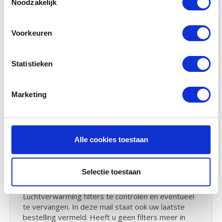
Noodzakelijk
afvangen dan de standaard G3 filters. U bent dus
verzekerd van hoge kwaliteit filters voor een
scherpe prijs. lees hier alles over
filterklassen en
Voorkeuren
normeringen.
Statistieken
Handleiding Brink Allure B-16 HR
2100
Marketing
Bent u de handleiding van de Brink Allure kwijt? U
kunt hier
de handleiding
downloaden van uw
luchtverwarming
Alle cookies toestaan
Herinneringsservice
Selectie toestaan
U krijgt van ons elk half jaar een herinnerings email.
Voor u het moment om uw Brink Allure
Luchtverwarming filters te controlen en eventueel
te vervangen. In deze mail staat ook uw laatste
bestelling vermeld. Heeft u geen filters meer in