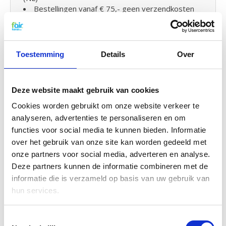
Bestellingen vanaf € 75,- geen verzendkosten
(BE)
Luchtverwarming filters wisselen
Toestemming
Details
Over
en klein onderhoud
De luchtfilters van fairair voor de Brink Allure B16
HR 2100 kunt u eenvoudig zelf vervangen en in uw
Deze website maakt gebruik van cookies
ventilatieunit plaatsen. Bekijk hiervoor
Cookies worden gebruikt om onze website verkeer te
de handleiding
om uw filter te vervangen. U kunt
analyseren, advertenties te personaliseren en om
ook eenvoudig zelf
klein onderhoud
uitvoeren door
functies voor social media te kunnen bieden. Informatie
uw systeem tussendoor
met probiotica
te
over het gebruik van onze site kan worden gedeeld met
reinigen.
onze partners voor social media, adverteren en analyse.
Deze partners kunnen de informatie combineren met de
Standaard G4 Kwaliteit voor een
informatie die is verzameld op basis van uw gebruik van
G3 prijs
hun services.
fairair levert standaard G4 filters voor de Brink
Allure serie tegen een G3 prijs. G4 filters hebben
Toestemmingsselectie
een hogere efficiency zullen dan ook meer vuil