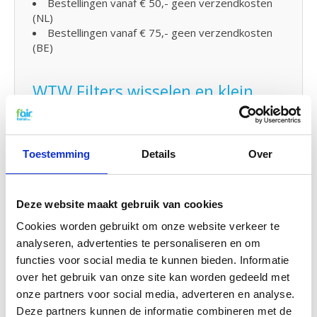
Bestellingen vanaf € 50,- geen verzendkosten
(NL)
Bestellingen vanaf € 75,- geen verzendkosten
(BE)
WTW Filters wisselen en klein
onderhoud
De WTW filters van fairair voor de Brink Renovent
Sky 150 kunt u eenvoudig zelf vervangen en in uw
Toestemming
Details
Over
WTW unit plaatsen. Bekijk hiervoor
onze
handleiding
om uw WTW filter te vervangen. U kunt
ook eenvoudig zelf
klein onderhoud
uitvoeren door
Deze website maakt gebruik van cookies
uw systeem tussendoor
met probiotica
te
reinigen.
Cookies worden gebruikt om onze website verkeer te
analyseren, advertenties te personaliseren en om
G4 Kwaliteit voor een G3 prijs
functies voor social media te kunnen bieden. Informatie
over het gebruik van onze site kan worden gedeeld met
f'air G3 filters hebben een afvang van 92%. De
onze partners voor social media, adverteren en analyse.
afvang van G3 filters moet volgens de gestelde
Deze partners kunnen de informatie combineren met de
EN779 normering tussen de 80% en 90% zijn. Dat