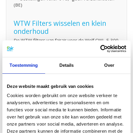
(BE)
WTW Filters wisselen en klein
onderhoud
De WTW filters van fairair voor de Wolf CWL-F-300
Excellent kunt u eenvoudig zelf vervangen en in uw
WTW unit plaatsen. Bekijk hiervoor
onze
handleiding
om uw WTW filter te vervangen. U kunt
ook eenvoudig zelf
klein onderhoud
uitvoeren door
Toestemming
Details
Over
uw systeem tussendoor
met probiotica
te
reinigen.
Deze website maakt gebruik van cookies
Cookies worden gebruikt om onze website verkeer te
G4 Kwaliteit voor een G3 prijs
analyseren, advertenties te personaliseren en om
f'air G3 filters hebben een afvang van 92%. De
functies voor social media te kunnen bieden. Informatie
afvang van G3 filters moet volgens de gestelde
over het gebruik van onze site kan worden gedeeld met
EN779 normering tussen de 80% en 90% zijn. Dat
onze partners voor social media, adverteren en analyse.
betekent concreet dat f'air G3 filters een hogere
Deze partners kunnen de informatie combineren met de