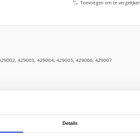
Toevoegen om te vergelijke
, 429002, 429003, 429004, 429005, 429006, 429007
Details