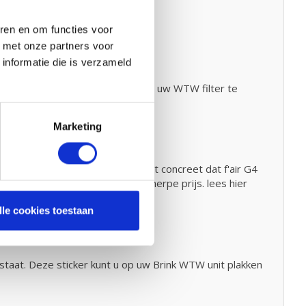
ren en om functies voor
d met onze partners voor
informatie die is verzameld
kijk hiervoor onze handleiding om uw WTW filter te
Marketing
de 80% en 90% zijn. Dat betekent concreet dat f'air G4
e kwaliteit filters voor een scherpe prijs. lees hier
lle cookies toestaan
 staat. Deze sticker kunt u op uw Brink WTW unit plakken