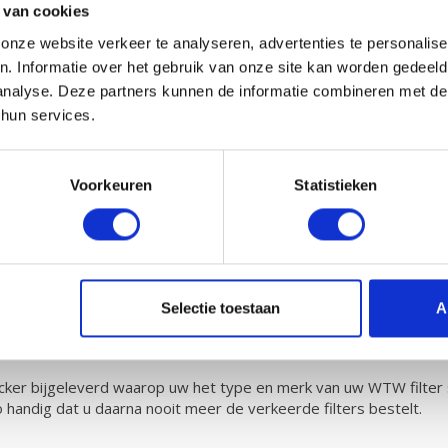
 van cookies
nze website verkeer te analyseren, advertenties te personalise
n. Informatie over het gebruik van onze site kan worden gedeel
rhoud
analyse. Deze partners kunnen de informatie combineren met de 
 hun services.
00 kunt u eenvoudig zelf vervangen en in uw WTW unit plaatsen. Be
tvoeren door uw systeem tussendoor met
probiotica
te reinigen.
Voorkeuren
Statistieken
van G4 filters moet volgens de gestelde EN779 normering tussen 
vangen dan de normering voorschrijft. U bent dus verzekerd van hog
Selectie toestaan
A
e sticker bijgeleverd waarop uw het type en merk van uw WTW filter
o handig dat u daarna nooit meer de verkeerde filters bestelt.