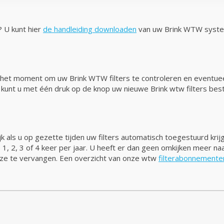
? U kunt hier
de handleiding downloaden
van uw Brink WTW syst
r u het moment om uw Brink WTW filters te controleren en eventue
n kunt u met één druk op de knop uw nieuwe Brink wtw filters best
k als u op gezette tijden uw filters automatisch toegestuurd krij
n. 1, 2, 3 of 4 keer per jaar. U heeft er dan geen omkijken meer n
 deze te vervangen. Een overzicht van onze wtw
filterabonnemente