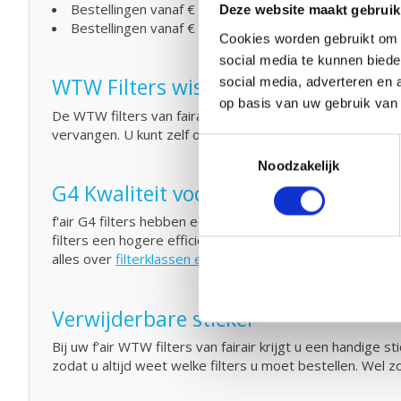
Bestellingen vanaf € 50,- geen verzendkosten (NL)
Deze website maakt gebruik
Bestellingen vanaf € 75,- geen verzendkosten (BE)
Cookies worden gebruikt om o
social media te kunnen biede
WTW Filters wisselen en klein onde
social media, adverteren en 
op basis van uw gebruik van
De WTW filters van fairair voor de Brink Flair 300 en 4
vervangen. U kunt zelf ook eenvoudig
klein onderhoud
ui
Toestemmingsselectie
Noodzakelijk
G4 Kwaliteit voor een G4 prijs
f'air G4 filters hebben een afvang van 92%. De afvang 
filters een hogere efficiency hebben en dus meer vuil af
alles over
filterklassen en normeringen.
Verwijderbare sticker
Bij uw f'air WTW filters van fairair krijgt u een handig
zodat u altijd weet welke filters u moet bestellen. Wel z