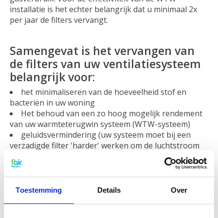
installatie is het echter belangrijk dat u minimaal 2x
per jaar de filters vervangt.
Samengevat is het vervangen van
de filters van uw ventilatiesysteem
belangrijk voor:
het minimaliseren van de hoeveelheid stof en
bacteriën in uw woning
Het behoud van een zo hoog mogelijk rendement
van uw warmteterugwin systeem (WTW-systeem)
geluidsvermindering (uw systeem moet bij een
verzadigde filter 'harder' werken om de luchtstroom
op peil te houden)
het schoonhouden van de luchtkanalen.
Luchtkanalen zijn een perfecte broedplaats voor
bacteriën.
Toestemming
Details
Over
Bacteriën en Schimmels