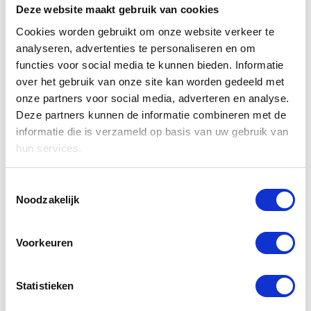
Deze website maakt gebruik van cookies
Gezondheidsproblemen ontstaan omdat bacteriën en
Cookies worden gebruikt om onze website verkeer te
schimmels gaan groeien in de filters en de
analyseren, advertenties te personaliseren en om
luchtkanalen. Om risico's voor de gezondheid en
onnodige slijtage van het systeem te voorkomen, is
functies voor social media te kunnen bieden. Informatie
een tweemaandelijkse controle en schoonmaak
over het gebruik van onze site kan worden gedeeld met
noodzakelijk. Dit onderhoud kunt u goed zelf doen.
onze partners voor social media, adverteren en analyse.
Het is aan te raden eens per drie à vier jaar het
Deze partners kunnen de informatie combineren met de
systeem, inclusief de luchtkanalen, inwendig te laten
informatie die is verzameld op basis van uw gebruik van
inspecteren en te reinigen. Het is sowieso aan te
hun services.
raden om met enige regelmaat het systeem te
desinfecteren met de juiste middelen. Gebruik
Toestemmingsselectie
hiervoor geen maskerende producten maar
Noodzakelijk
producten die de bacteriën neutraliseren en niet
alleen bedekken. U kunt bij
de link probiotica
er alles
over lezen.
Voorkeuren
Statistieken
Terug naar Informatie over WTW